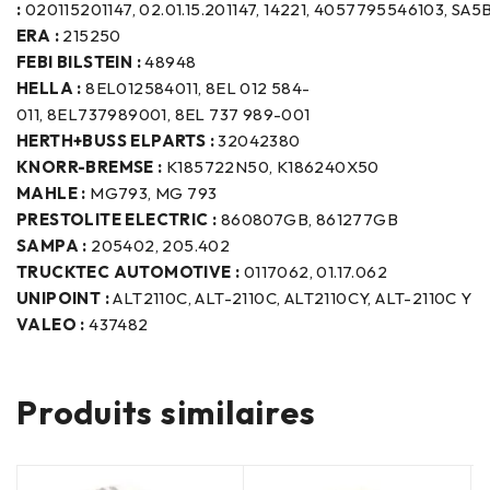
:
020115201147, 02.01.15.201147, 14221, 4057795546103, SA
ERA :
215250
FEBI BILSTEIN :
48948
HELLA :
8EL012584011, 8EL 012 584-
011, 8EL737989001, 8EL 737 989-001
HERTH+BUSS ELPARTS :
32042380
KNORR-BREMSE :
K185722N50, K186240X50
MAHLE :
MG793, MG 793
PRESTOLITE ELECTRIC :
860807GB, 861277GB
SAMPA :
205402, 205.402
TRUCKTEC AUTOMOTIVE :
0117062, 01.17.062
UNIPOINT :
ALT2110C, ALT-2110C, ALT2110CY, ALT-2110C Y
VALEO :
437482
Produits similaires