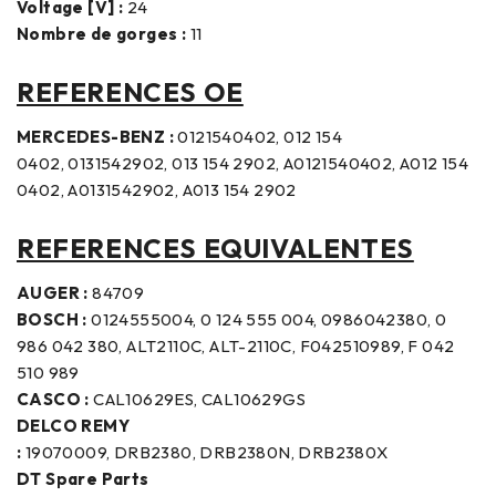
Voltage [V] :
24
Nombre de gorges :
11
REFERENCES OE
MERCEDES-BENZ :
0121540402, 012 154
0402, 0131542902, 013 154 2902, A0121540402, A012 154
0402, A0131542902, A013 154 2902
REFERENCES EQUIVALENTES
AUGER :
84709
BOSCH :
0124555004, 0 124 555 004, 0986042380, 0
986 042 380, ALT2110C, ALT-2110C, F042510989, F 042
510 989
CASCO :
CAL10629ES, CAL10629GS
DELCO REMY
:
19070009, DRB2380, DRB2380N, DRB2380X
DT Spare Parts