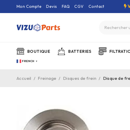
Mon Compte
Devis
FAQ
CGV
Contact
BOUTIQUE
BATTERIES
FILTRATI
FRENCH
▼
Accueil
/
Freinage
/
Disques de frein
/
Disque de fre