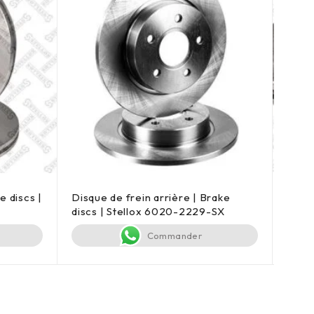
e discs |
Disque de frein arrière | Brake
Disqu
discs | Stellox 6020-2229-SX
Stel
Commander