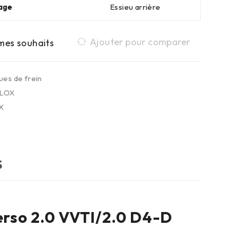
age
Essieu arrière
Ajouter pour comparer
ues de frein
LOX
X
S
erso 2.0 VVTI/2.0 D4-D