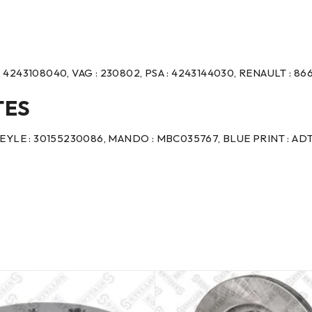
: 4243108040, VAG : 230802, PSA : 4243144030, RENAULT : 8
TES
 MEYLE : 30155230086, MANDO : MBC035767, BLUE PRINT : ADT