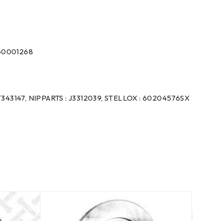
660001268
343147, NIPPARTS : J3312039, STELLOX : 60204576SX