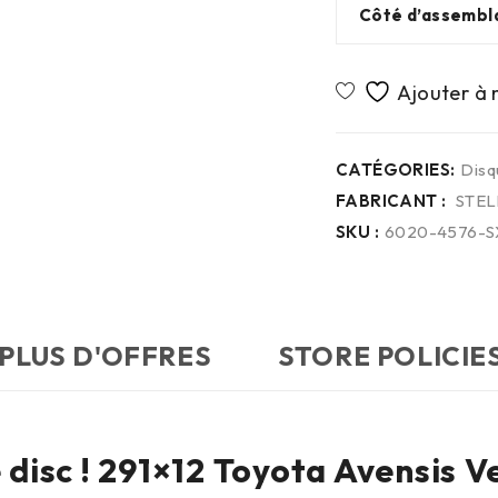
Côté d’assembl
CATÉGORIES:
Disq
FABRICANT :
STEL
SKU :
6020-4576-S
PLUS D'OFFRES
STORE POLICIE
isc ! 291×12 Toyota Avensis V