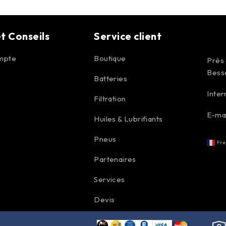
t Conseils
Service client
mpte
Boutique
Près
Bess
Batteries
Inter
Filtration
E-mai
Huiles & Lubrifiants
Pneus
Fre
Partenaires
Services
Devis