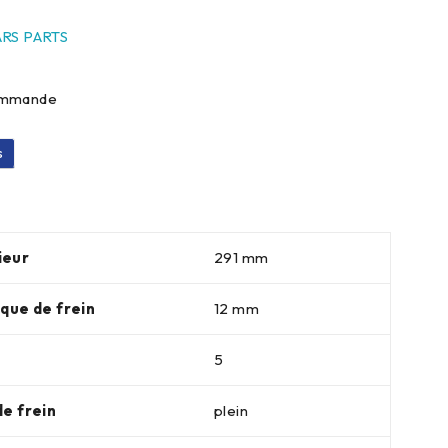
RS PARTS
commande
s
ieur
291 mm
sque de frein
12 mm
5
de frein
plein