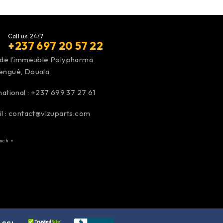
Call us 24/7
+237 697 20 57 22
 de l’immeuble Polypharma
enguè, Douala
national :
+237 699 37 27 61
l :
contact@vizuparts.com
nch
▼