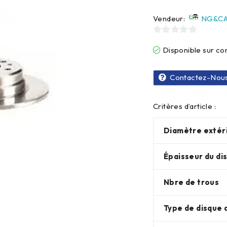
Vendeur:
NG&CA
0
Disponible sur 
sur
5
Contactez-Nou
Critères d’article :
Diamètre extér
Épaisseur du di
Nbre de trous
Type de disque 