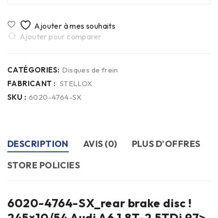
Ajouter pour comparer
CATÉGORIES:
Disques de frein
FABRICANT :
STELLOX
SKU :
6020-4764-SX
DESCRIPTION
AVIS (0)
PLUS D'OFFRES
STORE POLICIES
6020-4764-SX_rear brake disc !
245×10/54 Audi A6 1.8T-2.5TDi 97>