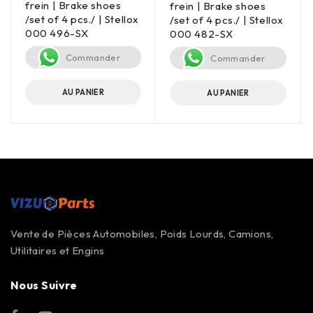
frein | Brake shoes
frein | Brake shoes
/set of 4 pcs./ | Stellox
/set of 4 pcs./ | Stellox
000 496-SX
000 482-SX
Commander
Commander
AU PANIER
AU PANIER
Vente de Pièces Automobiles, Poids Lourds, Camions,
Utilitaires et Engins
Nous Suivre