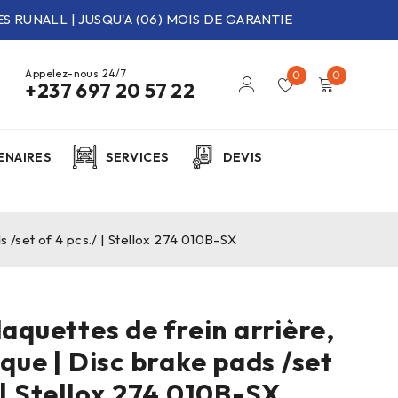
S RUNALL | JUSQU'A (06) MOIS DE GARANTIE
Appelez-nous 24/7
0
0
+237 697 20 57 22
ENAIRES
SERVICES
DEVIS
ds /set of 4 pcs./ | Stellox 274 010B-SX
laquettes de frein arrière,
sque | Disc brake pads /set
 | Stellox 274 010B-SX