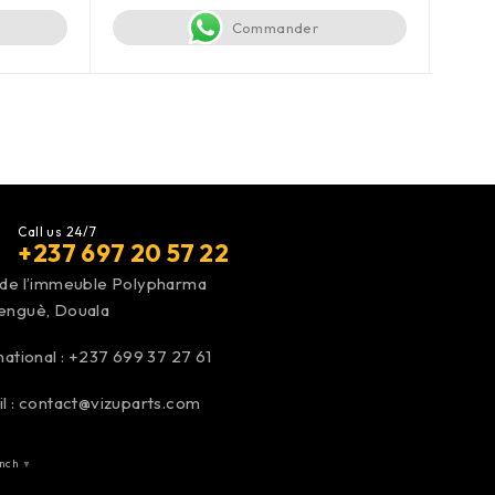
Commander
Call us 24/7
+237 697 20 57 22
 de l’immeuble Polypharma
enguè, Douala
national :
+237 699 37 27 61
l :
contact@vizuparts.com
nch
▼