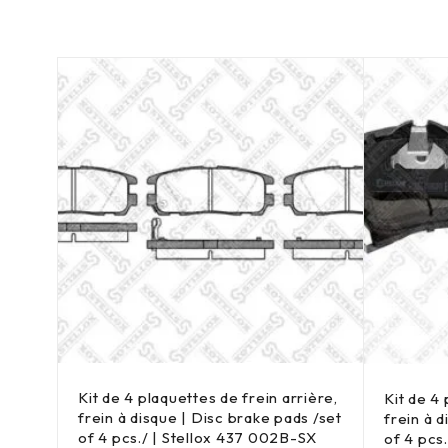
Kit de 4 plaquettes de frein arrière,
ière,
Kit de 4 
frein à disque | Disc brake pads /set
 /set
frein à 
of 4 pcs./ | Stellox 437 002B-SX
SX
of 4 pcs