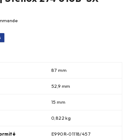
commande
s
87 mm
52,9 mm
15 mm
0,822 kg
ormité
E990R-01118/457