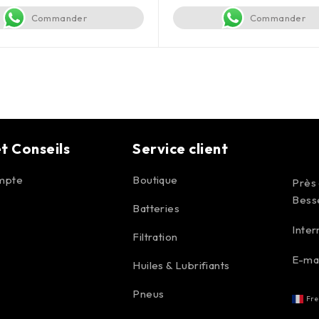
Commander
Commander
t Conseils
Service client
mpte
Boutique
Près
Bess
Batteries
Inter
Filtration
E-mai
Huiles & Lubrifiants
Pneus
Fre