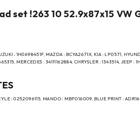
 set !263 10 52.9x87x15 VW Gol
UZUKI : 1H0698451F, MAZDA : BCYA2671X, KIA : LP0571, HYUNDA
5315, MERCEDES : 34111162884, CHRYSLER : 1343514, JEEP : 
TES
 MEYLE : 0252096115, MANDO : MBF016009, BLUE PRINT : ADR1