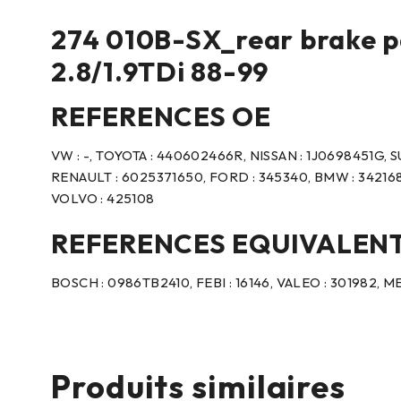
274 010B-SX_rear brake pad
2.8/1.9TDi 88-99
REFERENCES OE
VW : -, TOYOTA : 440602466R, NISSAN : 1J0698451G, S
RENAULT : 6025371650, FORD : 345340, BMW : 3421686
VOLVO : 425108
REFERENCES EQUIVALEN
BOSCH : 0986TB2410, FEBI : 16146, VALEO : 301982,
Produits similaires