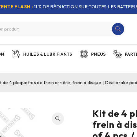
VENTE FLASH :
11 % DE RÉDUCTION SUR TOUTES LES BATTERIE
ON
HUILES & LUBRIFIANTS
PNEUS
PART
t de 4 plaquettes de frein arrière, frein à disque | Disc brake pa
Kit de 4 p
frein à di
of 4 pcs./