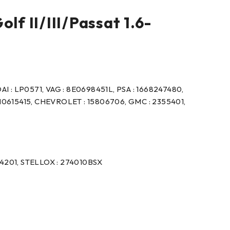
f II/III/Passat 1.6-
I : LP0571, VAG : 8E0698451L, PSA : 1668247480,
1H0615415, CHEVROLET : 15806706, GMC : 2355401,
64201, STELLOX : 274010BSX