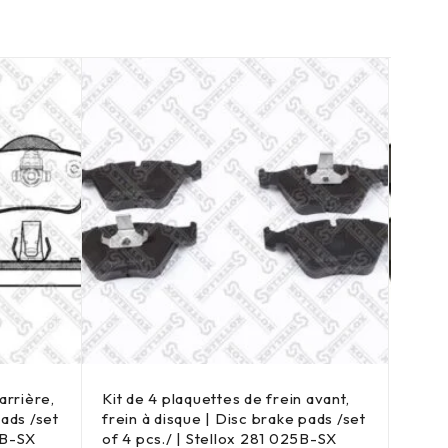
arrière,
Kit de 4 plaquettes de frein avant,
Kit d
pads /set
frein à disque | Disc brake pads /set
frein
0B-SX
of 4 pcs./ | Stellox 281 025B-SX
of 4 