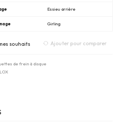
age
Essieu arrière
inage
Girling
Ajouter pour comparer
uettes de frein à disque
LOX
S