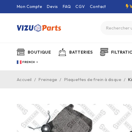
Mon Compte
Devis
FAQ
CGV
Contact
BOUTIQUE
BATTERIES
FILTRATI
FRENCH
▼
Accueil
/
Freinage
/
Plaquettes de frein à disque
/
Ki