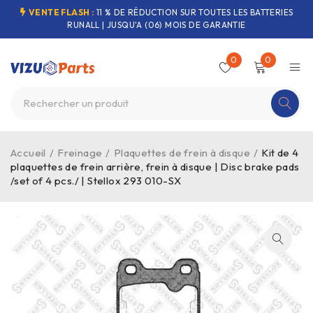
VENTE FLASH :
11 % DE RÉDUCTION SUR TOUTES LES BATTERIES
RUNALL | JUSQU'A (06) MOIS DE GARANTIE
0
0
Accueil
/
Freinage
/
Plaquettes de frein à disque
/
Kit de 4
plaquettes de frein arrière, frein à disque | Disc brake pads
/set of 4 pcs./ | Stellox 293 010-SX