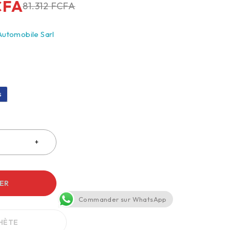
CFA
81.312
FCFA
Automobile Sarl
s
IER
Commander sur WhatsApp
CHÈTE