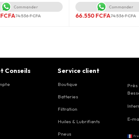
Commander
Commander
0
FCFA
66.550
FCFA
74.536
FCFA
74.536
FCFA
t Conseils
Service client
mpte
Boutique
Près
Bess
Batteries
Inter
Filtration
E-mai
Huiles & Lubrifiants
Pneus
Fre