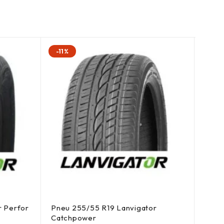
-11%
-11%
r Perfor
Pneu 255/55 R19 Lanvigator
Pneu
Catchpower