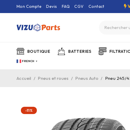
Mon Compte
Devis
FAQ
CGV
Contact
BOUTIQUE
BATTERIES
FILTRATI
FRENCH
▼
Accueil
/
Pneus et roues
/
Pneus Auto
/
Pneu 245/4
-11%