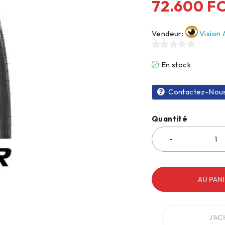
72.600
F
Vendeur:
Vision 
0
En stock
sur
5
Contactez-Nou
Quantité
AU PAN
J'A