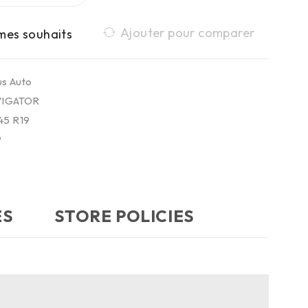
Ajouter pour comparer
s Auto
VIGATOR
45 R19
9
ES
STORE POLICIES