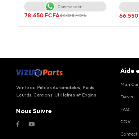
Commander
78.650
FCFA
66.55
88.088
FCFA
Aide e
Mon Co
Vente de Pièces Automobiles, Poids
Lourds, Camions, Utilitaires et Engins
Devis
FAQ
Nous Suivre
CGV
Contact