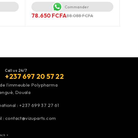
Commander
48.
78.650
FCFA
88.088
FCFA
Call us 24/7
+237 697 20 57 22
 de l’immeuble Polypharma
enguè, Douala
national :
+237 699 37 27 61
l :
contact@vizuparts.com
nch
▼