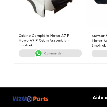
Cabine Complète Howo A7 P -
owo
Moteur 
Howo A7 P Cabin Assembly -
Motor A
Sinotruk
Sinotru
Commander
Aide e