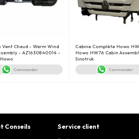
à Vent Chaud - Warm Wind
Cabine Complète Howo HW
ssembly - AZ1630840014 -
Howo HW76 Cabin Assembl
k Howo
Sinotruk
Commander
Commander
t Conseils
Service client