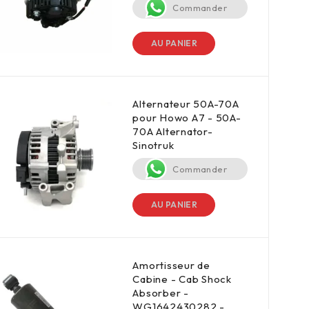
Commander
AU PANIER
Alternateur 50A-70A
pour Howo A7 - 50A-
70A Alternator-
Sinotruk
Commander
AU PANIER
Amortisseur de
Cabine - Cab Shock
Absorber -
WG1642430282 -