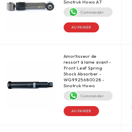
Sinotruk Howo A7
Commander
AU PANIER
Amortisseur de
ressort à lame avant -
Front Leaf Spring
Shock Absorber -
WG9925680028 -
Sinotruk Howo
Commander
AU PANIER