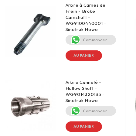
Arbre à Cames de
Frein - Brake
Camshaft -
WG9100440001 -
Sinotruk Howo
Commander
AU PANIER
Arbre Cannelé -
Hollow Shaft -
WG9014320135 -
Sinotruk Howo
Commander
AU PANIER