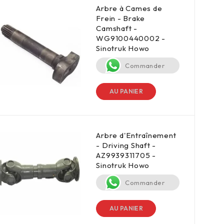
Arbre à Cames de
Frein - Brake
Camshaft -
WG9100440002 -
Sinotruk Howo
Commander
AU PANIER
Arbre d'Entraînement
- Driving Shaft -
AZ9939311705 -
Sinotruk Howo
Commander
AU PANIER