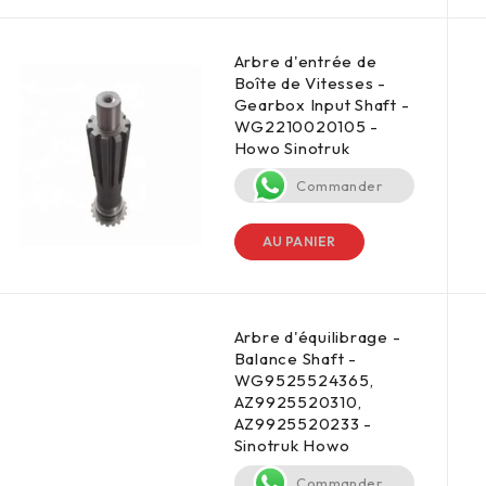
Arbre d'entrée de
Boîte de Vitesses -
Gearbox Input Shaft -
WG2210020105 -
Howo Sinotruk
Commander
AU PANIER
Arbre d'équilibrage -
Balance Shaft -
WG9525524365,
AZ9925520310,
AZ9925520233 -
Sinotruk Howo
Commander