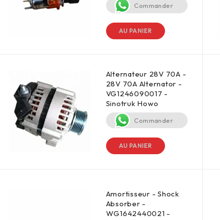
Commander
AU PANIER
Alternateur 28V 70A -
28V 70A Alternator -
VG1246090017 -
Sinotruk Howo
Commander
AU PANIER
Amortisseur - Shock
Absorber -
WG1642440021 -