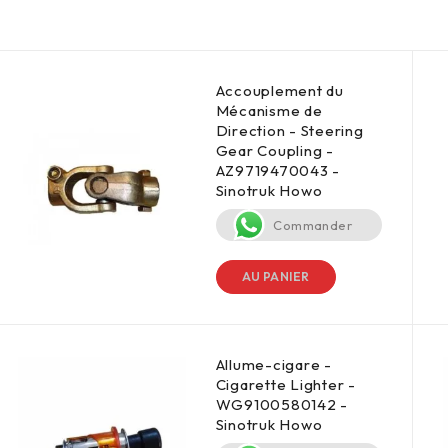
Accouplement du
Mécanisme de
Direction - Steering
Gear Coupling -
AZ9719470043 -
Sinotruk Howo
Commander
AU PANIER
Allume-cigare -
Cigarette Lighter -
WG9100580142 -
Sinotruk Howo