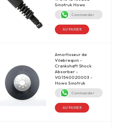
Sinotruk Howo
Commander
AU PANIER
Amortisseur de
Vilebrequin -
Crankshaft Shock
Absorber -
VG1540020003 -
Howo Sinotruk
Commander
AU PANIER