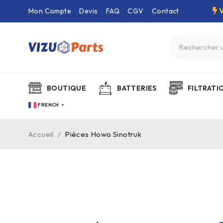
Mon Compte
Devis
FAQ
CGV
Contact
BOUTIQUE
BATTERIES
FILTRATI
FRENCH
▼
Accueil
/
Pièces Howo Sinotruk