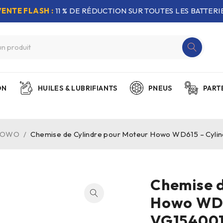
VENTE FLASH :
11 % DE RÉDUCTION SUR TOUTES LES BATTERIE
ON
HUILES & LUBRIFIANTS
PNEUS
PART
 HOWO
/
Chemise de Cylindre pour Moteur Howo WD615 – Cylin
Chemise d
Howo WD61
VG154001