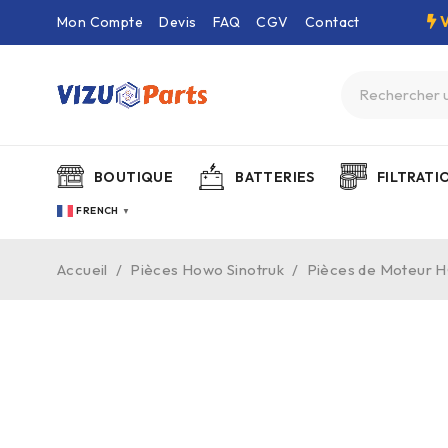
Mon Compte
Devis
FAQ
CGV
Contact
BOUTIQUE
BATTERIES
FILTRATI
FRENCH
▼
Accueil
/
Pièces Howo Sinotruk
/
Pièces de Moteur