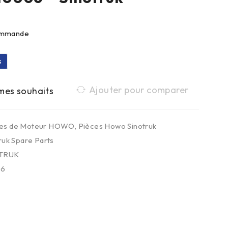
commande
s
Ajouter pour comparer
ces de Moteur HOWO
,
Pièces Howo Sinotruk
ruk Spare Parts
TRUK
06