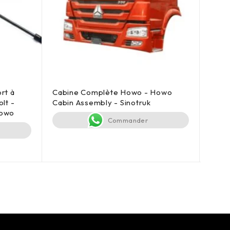
rt à
Cabine Complète Howo - Howo
Cabi
lt -
Cabin Assembly - Sinotruk
Howo
Howo
Sinot
Commander