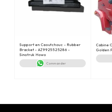
Support en Caoutchouc - Rubber
Howo
Cabine 
Bracket - AZ9925525286 -
Golden 
Sinotruk Howo
Commander