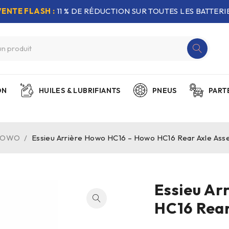
VENTE FLASH :
11 % DE RÉDUCTION SUR TOUTES LES BATTERIE
ON
HUILES & LUBRIFIANTS
PNEUS
PART
 HOWO
/
Essieu Arrière Howo HC16 – Howo HC16 Rear Axle Asse
Essieu Ar
HC16 Rear