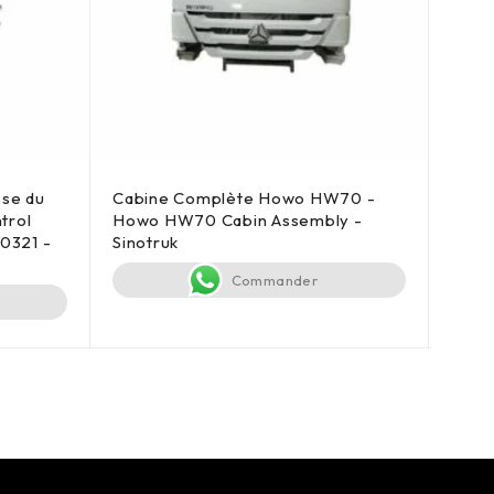
se du
Cabine Complète Howo HW70 -
Pare
trol
Howo HW70 Cabin Assembly -
WG16
0321 -
Sinotruk
Commander