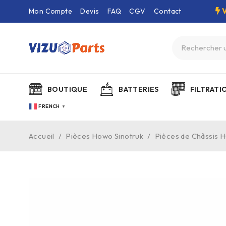
Mon Compte
Devis
FAQ
CGV
Contact
BOUTIQUE
BATTERIES
FILTRATI
FRENCH
▼
Accueil
/
Pièces Howo Sinotruk
/
Pièces de Châssis