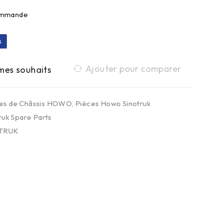
commande
s
Ajouter pour comparer
es de Châssis HOWO
,
Pièces Howo Sinotruk
ruk Spare Parts
TRUK