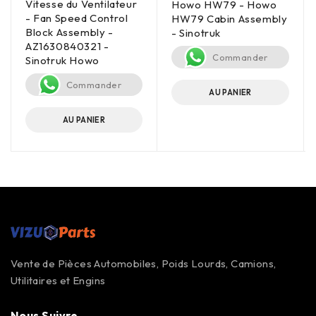
Vitesse du Ventilateur
Howo HW79 - Howo
- Fan Speed Control
HW79 Cabin Assembly
Block Assembly -
- Sinotruk
AZ1630840321 -
Commander
Sinotruk Howo
Commander
AU PANIER
AU PANIER
Vente de Pièces Automobiles, Poids Lourds, Camions,
Utilitaires et Engins
Nous Suivre