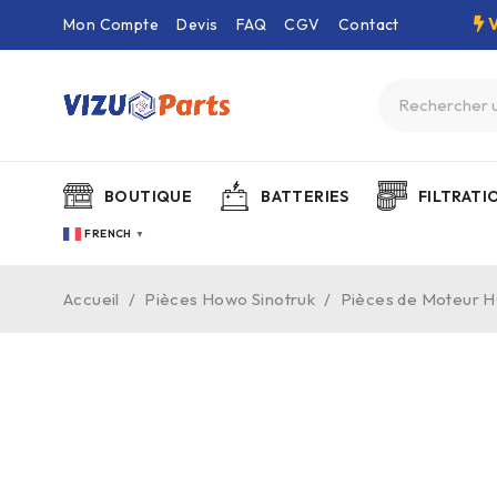
Mon Compte
Devis
FAQ
CGV
Contact
BOUTIQUE
BATTERIES
FILTRATI
FRENCH
▼
Accueil
/
Pièces Howo Sinotruk
/
Pièces de Moteur