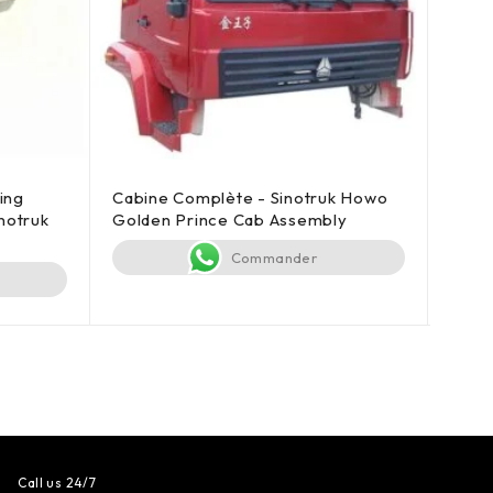
ing
Cabine Complète - Sinotruk Howo
Pare
notruk
Golden Prince Cab Assembly
WG16
Commander
Call us 24/7