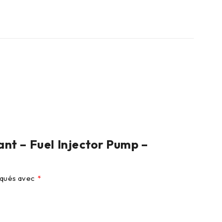
ant – Fuel Injector Pump –
diqués avec
*