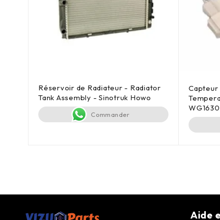
Réservoir de Radiateur - Radiator
-
Capteur
Tank Assembly - Sinotruk Howo
Tempera
WG16308
Commander
Aide e