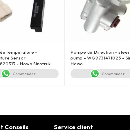
 de température -
Pompe de Direction - steer
ture Sensor
pump - WG9731471025 - Si
20313 - Howo Sinotruk
Howo
Commander
Commander
t Conseils
Service client