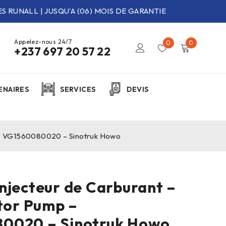
S RUNALL | JUSQU'A (06) MOIS DE GARANTIE
Appelez-nous 24/7
0
0
+237 697 20 57 22
ENAIRES
SERVICES
DEVIS
p – VG1560080020 – Sinotruk Howo
njecteur de Carburant –
ctor Pump –
0020 – Sinotruk Howo