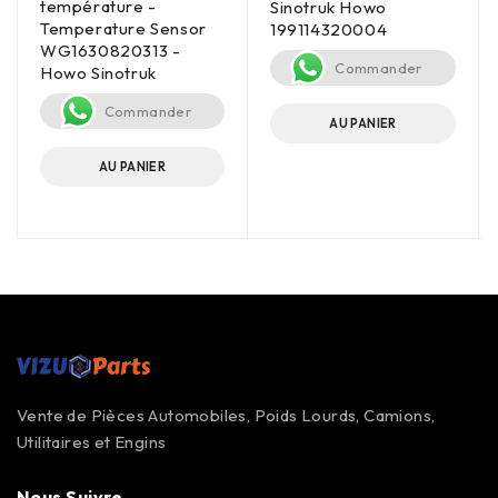
température -
Sinotruk Howo
Temperature Sensor
199114320004
WG1630820313 -
Commander
Howo Sinotruk
Commander
AU PANIER
AU PANIER
Vente de Pièces Automobiles, Poids Lourds, Camions,
Utilitaires et Engins
Nous Suivre