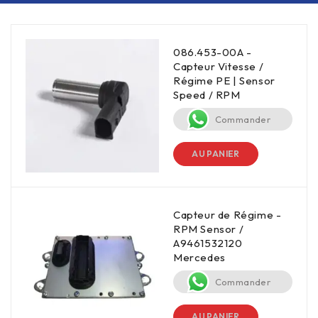
086.453-00A -
Capteur Vitesse /
Régime PE | Sensor
Speed / RPM
Commander
AU PANIER
Capteur de Régime -
RPM Sensor /
A9461532120
Mercedes
Commander
AU PANIER